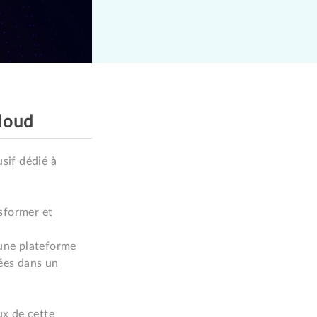
Cloud
sif dédié à 
former et 
une plateforme 
ées dans un 
x de cette 