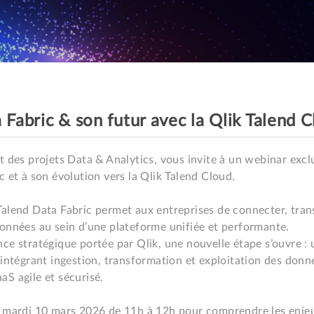
 Fabric & son futur avec la Qlik Talend 
t des projets Data & Analytics, vous invite à un webinar exclu
 et à son évolution vers la Qlik Talend Cloud.

alend Data Fabric permet aux entreprises de connecter, trans
onnées au sein d’une plateforme unifiée et performante.

ce stratégique portée par Qlik, une nouvelle étape s’ouvre : 
 intégrant ingestion, transformation et exploitation des donn
S agile et sécurisé.

 mardi 10 mars 2026 de 11h à 12h pour comprendre les enjeu