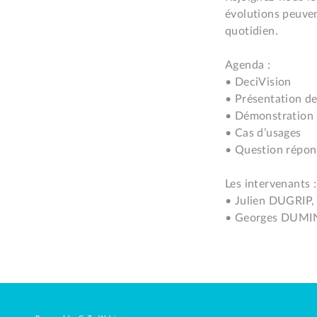
évolutions peuven
quotidien.

Agenda :

• DeciVision

• Présentation d
• Démonstration

• Cas d’usages

• Question répons
Les intervenants :

• Julien DUGRIP, 
• Georges DUMINY