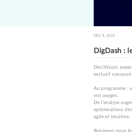
DEC 9, 2025
DigDash : l
DeciVision, exper
exclusif consacré
Au programme : un
vos usages.

De l’analyse augme
optimisations d’er
agile et intuitive.

Rejoignez-nous l