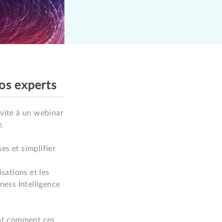
os experts
vite à un webinar 
.

s et simplifier 
ations et les 
ess Intelligence 
nt comment ces 