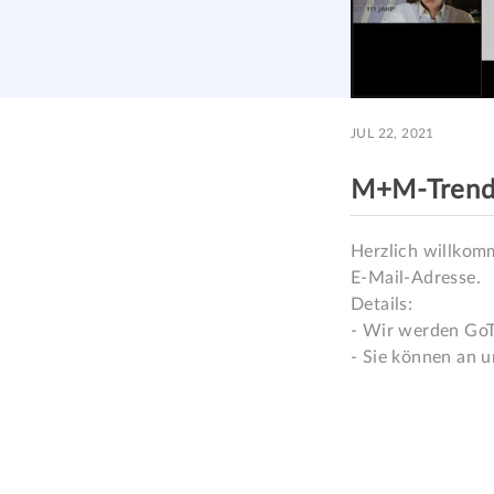
JUL 22, 2021
M+M-TrendFl
Herzlich willkom
E-Mail-Adresse. 

Details:

- Wir werden Go