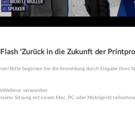
ash 'Zurück in die Zukunft der Printpr
men! Bitte beginnen Sie die Anmeldung durch Eingabe Ihres N
ToWebinar verwenden
